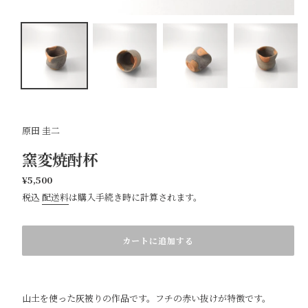
原田 圭二
窯変焼酎杯
通
¥5,500
常
税込
配送料
は購入手続き時に計算されます。
価
カ
格
ー
ト
カートに追加する
に
商
品
を
山土を使った灰被りの作品です。フチの赤い抜けが特徴です。
追