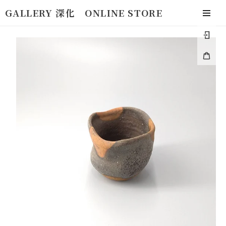
コ
GALLERY 深化 ONLINE STORE
ン
togg
テ
navi
ロ
ン
グ
ツ
カ
イ
に
ー
ン
ス
ト
キ
ッ
プ
す
る