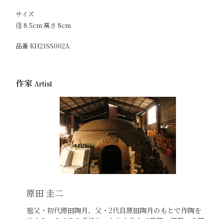
加
す
サイズ
る
径 8.5cm 高さ 8cm
品番 KH21SS002A
作家
Artist
原田 圭二
祖父・初代原田陶月、父・2代目原田陶月のもとで作陶を