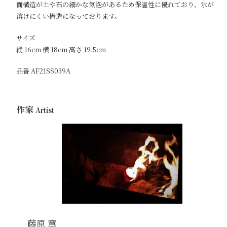
加
面構造が土や石の細かな気泡があるため保温性に優れており、氷が
す
溶けにくい構造になっております。
る
サイズ
縦 16cm 横 18cm 高さ 19.5cm
品番 AF21SS039A
作家
Artist
藤原 章