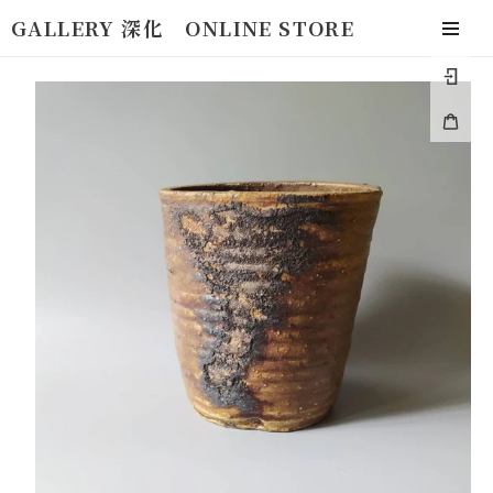
コ
GALLERY 深化 ONLINE STORE
ン
togg
テ
navi
ロ
ン
グ
ツ
カ
イ
に
ー
ン
ス
ト
キ
ッ
プ
す
る