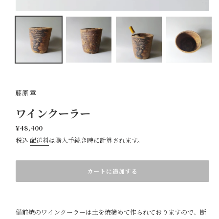
藤原 章
ワインクーラー
通
¥48,400
常
税込
配送料
は購入手続き時に計算されます。
価
カ
格
ー
ト
カートに追加する
に
商
品
を
備前焼のワインクーラーは土を焼締めて作られておりますので、断
追