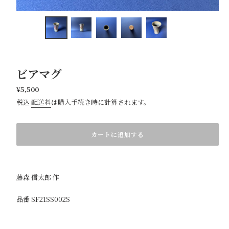
ビアマグ
通
¥5,500
常
税込
配送料
は購入手続き時に計算されます。
価
カ
格
ー
ト
カートに追加する
に
商
品
を
藤森 信太郎 作
追
加
す
品番 SF21SS002S
る