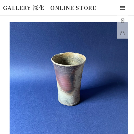
コ
GALLERY 深化 ONLINE STORE
ン
togg
テ
navi
ロ
ン
グ
ツ
カ
イ
に
ー
ン
ス
ト
キ
ッ
プ
す
る