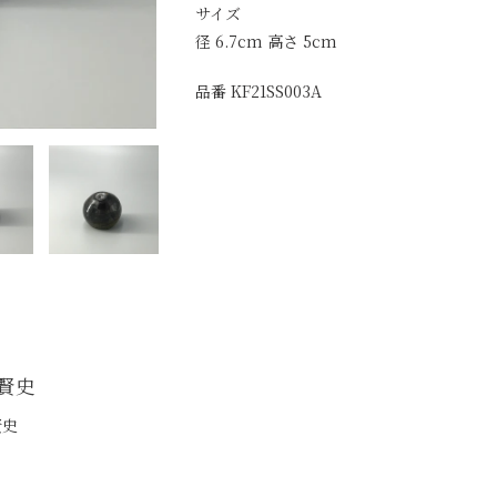
す
サイズ
る
径 6.7cm 高さ 5cm
品番 KF21SS003A
 賢史
賢史