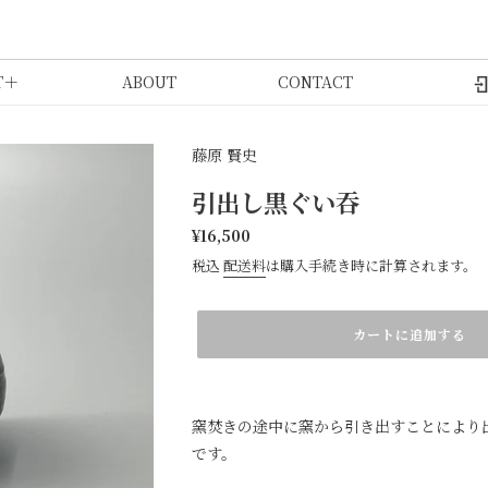
T
＋
ABOUT
CONTACT
藤原 賢史
引出し黒ぐい吞
通
¥16,500
常
税込
配送料
は購入手続き時に計算されます。
価
カ
格
ー
ト
カートに追加する
に
商
品
を
窯焚きの途中に窯から引き出すことにより
追
です。
加