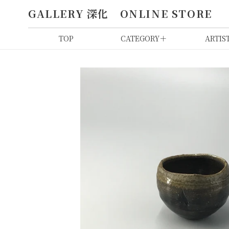
コ
GALLERY 深化 ONLINE STORE
ン
テ
ン
TOP
CATEGORY
＋
ARTIS
ツ
に
ス
キ
ッ
プ
す
る